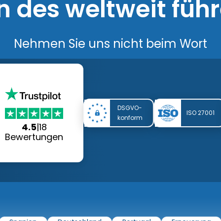
n des weltweit fü
Nehmen Sie uns nicht beim Wort
DSGVO-
ISO 27001
konform
4.5
|
18
Bewertungen