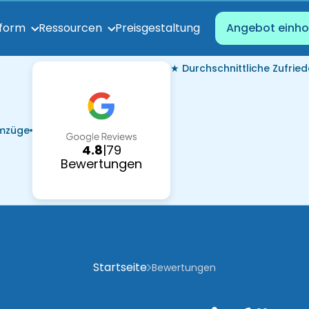
Preisgestaltung
tform
Ressourcen
Angebot einho
★ Durchschnittliche Zufried
Umzüge
4.8
|
79
Bewertungen
Startseite
Bewertungen