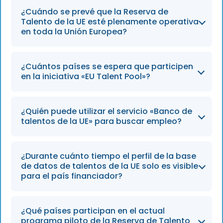
¿Cuándo se prevé que la Reserva de
Talento de la UE esté plenamente operativa
en toda la Unión Europea?
La plataforma se encuentra actualmente en
¿Cuántos países se espera que participen
fase de desarrollo y se prevé que esté
en la iniciativa «EU Talent Pool»?
terminada en 2027, aunque se espera que a lo
largo de 2026 se logren avances significativos
La Comisión Europea prevé que entre 11 y 20
en materia de compatibilidad de bases de
¿Quién puede utilizar el servicio «Banco de
países se incorporen a la Reserva de Talento
talentos de la UE» para buscar empleo?
datos.
de la UE para 2030, tras las fases piloto que se
llevarán a cabo en 2026.
La plataforma está diseñada para personas
¿Durante cuánto tiempo el perfil de la base
de fuera de la UE que buscan empleo, y les
de datos de talentos de la UE solo es visible
permite crear perfiles y buscar ofertas de
para el país financiador?
trabajo en los Estados miembros
participantes con el fin de paliar la escasez
Si una persona en busca de empleo ha
¿Qué países participan en el actual
de mano de obra.
completado una formación financiada por la
programa piloto de la Reserva de Talento