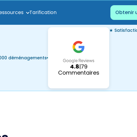
Tarification
essources
Obtenir 
★ Satisfact
7 000 déménagements
4.8
|
79
Commentaires