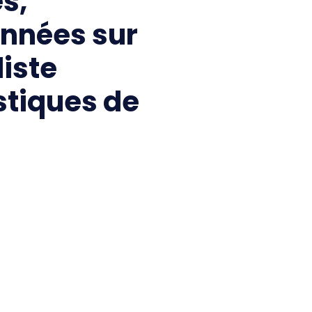
s,
onnées sur
liste
stiques de