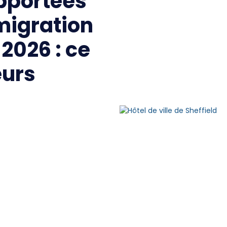
pportées
migration
2026 : ce
eurs