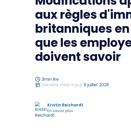
Modifications a
aux règles d'im
britanniques en 
que les employ
doivent savoir
3
min lire
Dernière mise à jour
9 juillet 2026
Kristin Reichardt
En savoir plus