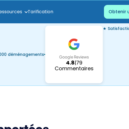
Tarification
essources
Obtenir 
★ Satisfact
7 000 déménagements
4.8
|
79
Commentaires