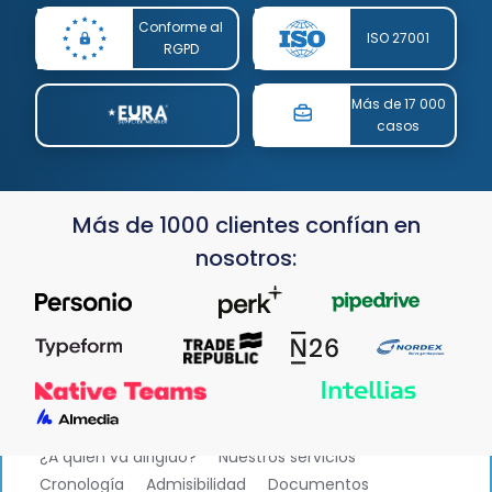
Conforme al
ISO 27001
RGPD
Más de 17 000
casos
Más de 1000 clientes confían en
nosotros:
¿A quién va dirigido?
Nuestros servicios
Cronología
Admisibilidad
Documentos