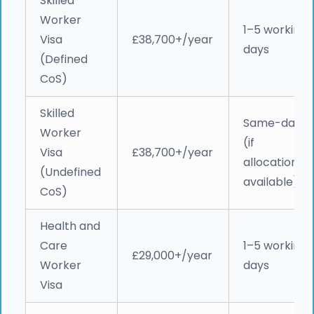
Skilled
Worker
1–5 working
Visa
£38,700+/year
days
(Defined
CoS)
Skilled
Same-day
Worker
(if
Visa
£38,700+/year
allocation
(Undefined
available)
CoS)
Health and
Care
1–5 working
£29,000+/year
Worker
days
Visa