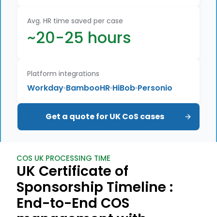
Avg. HR time saved per case
~20-25 hours
Platform integrations
Workday
BambooHR
HiBob
Personio
Get a quote for UK CoS cases
COS UK PROCESSING TIME
UK Certificate of
Sponsorship Timeline :
End-to-End COS