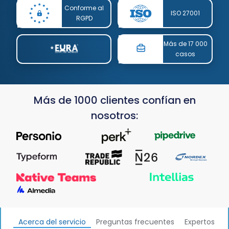
Conforme al
ISO 27001
RGPD
Más de 17 000
casos
Más de 1000 clientes confían en
nosotros:
Acerca del servicio
Preguntas frecuentes
Expertos
B