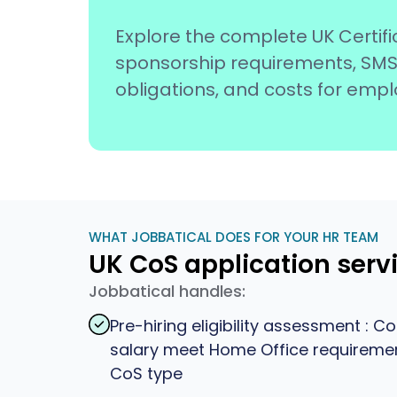
Explore the complete UK Certif
sponsorship requirements, SMS
obligations, and costs for emp
WHAT JOBBATICAL DOES FOR YOUR HR TEAM
UK CoS application serv
Jobbatical handles:
Pre-hiring eligibility assessment : C
salary meet Home Office requiremen
CoS type