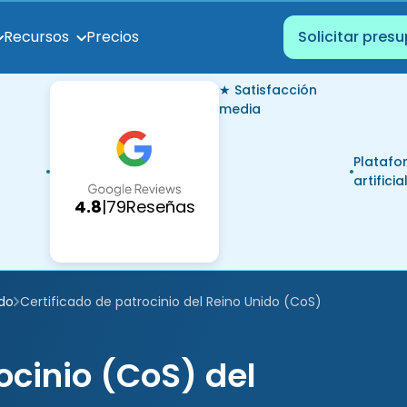
Precios
Recursos
Solicitar pres
★ Satisfacción
media
Platafo
artificia
4.8
|
79
Reseñas
ido
Certificado de patrocinio del Reino Unido (CoS)
ocinio (CoS) del