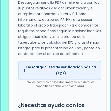
Commonwealth y de Desarrollo (FCDO)
Descarga un sencillo PDF de referencia con los
Debe ser válido en el momento de presentar
18 puntos relativos a la documentación y el
A CARGO DE
la solicitud de visado
cumplimiento normativo, muy útil para
Normalmente el empleado; algunos
informar a tu equipo de RR. HH., a tu asesor
PROBLEMA HABITUAL
empleadores lo cubren; acuerde esto por
laboral o al propio trabajador. Para conocer los
Acudir a una clínica no autorizada invalida
escrito antes de presentar la solicitud
requisitos específicos según la nacionalidad, las
obligaciones relativas a la prueba de la
el certificado de tuberculosis y da lugar a la
tuberculosis, los cálculos del ISC y la asistencia
PROCEDIMIENTO
denegación inmediata
integral para la presentación del CoS, ponte en
Se abona en línea a través del portal del IHS
contacto con el equipo de Jobbatical.
durante el proceso de solicitud del visado; se
requiere confirmación del pago
Descargar lista de verificación básica
↧
(PDF)
NO SE ACEPTAN
Solo los nombres de los documentos, sin detalles
Las solicitudes presentadas sin el pago del
específicos sobre la nacionalidad
IHS se rechazan automáticamente en la fase
de tramitación
¿Necesitas ayuda con los