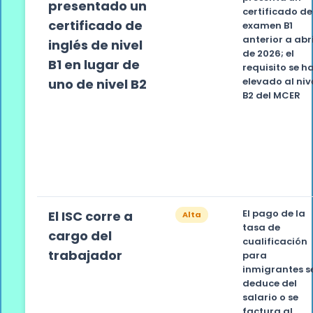
presentado un
certificado de
certificado de
examen B1
anterior a abri
inglés de nivel
de 2026; el
B1 en lugar de
requisito se h
elevado al niv
uno de nivel B2
B2 del MCER
El pago de la
El ISC corre a
Alta
tasa de
cargo del
cualificación
trabajador
para
inmigrantes s
deduce del
salario o se
factura al