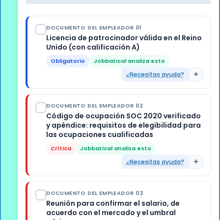
DOCUMENTO DEL EMPLEADOR 01
Licencia de patrocinador válida en el Reino
Unido (con calificación A)
Obligatorio
Jobbatical analiza esto
+
¿Necesitas ayuda?
PUBLICADO POR
DOCUMENTO DEL EMPLEADOR 02
Ministerio del Interior del Reino Unido / UKVI
Código de ocupación SOC 2020 verificado
y apéndice: requisitos de elegibilidad para
las ocupaciones cualificadas
REQUISITOS DE ESTADO
Crítica
Jobbatical analiza esto
Debe tener calificación A (no B ni estar
+
¿Necesitas ayuda?
suspendido) en el momento de la asignación
del CoS
FORMATO
DOCUMENTO DEL EMPLEADOR 03
Código SOC 2020 de 4 dígitos que se ajuste
DÓNDE CONSULTAR
Reunión para confirmar el salario, de
a las funciones del puesto (no solo al cargo)
acuerdo con el mercado y el umbral
Consulte el registro público de