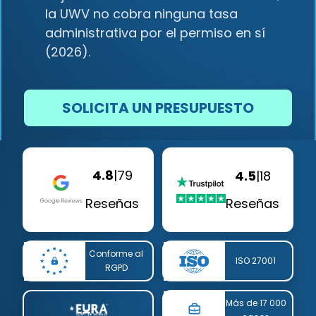
la UWV no cobra ninguna tasa
administrativa por el permiso en sí
(2026).
SOLICITA UN PRESUPUESTO
4.8
|
79
4.5
|
18
Reseñas
Reseñas
Conforme al
ISO 27001
RGPD
Más de 17 000