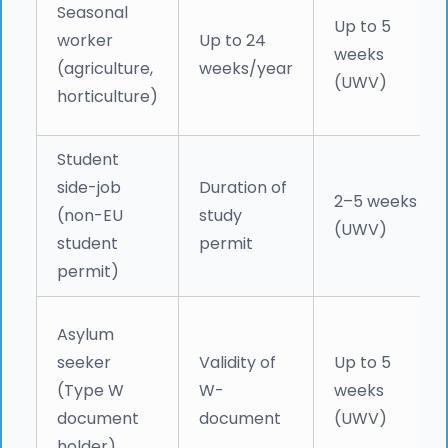
Seasonal
Up to 5
worker
Up to 24
weeks
(agriculture,
weeks/year
(UWV)
horticulture)
Student
side-job
Duration of
2–5 weeks
(non-EU
study
(UWV)
student
permit
permit)
Asylum
seeker
Validity of
Up to 5
(Type W
W-
weeks
document
document
(UWV)
holder)