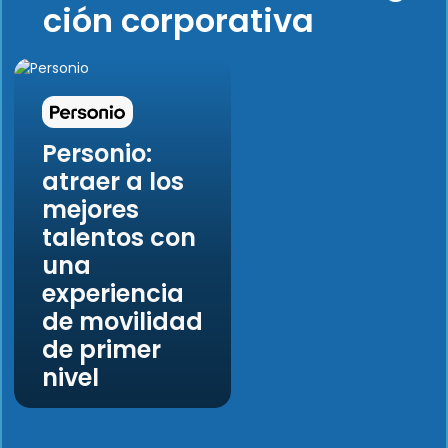
ción corporativa
Personio:
atraer a los
mejores
talentos con
una
experiencia
de movilidad
de primer
nivel