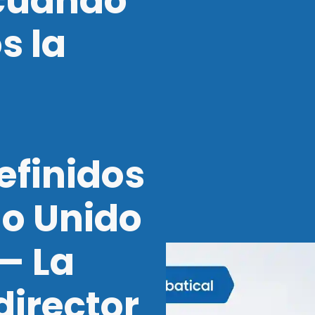
cuando
s la
efinidos
no Unido
— La
director