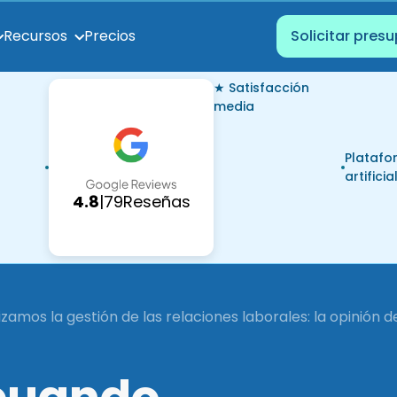
Precios
Recursos
Solicitar pres
★ Satisfacción
media
Platafo
artificia
4.8
|
79
Reseñas
mos la gestión de las relaciones laborales: la opinión de