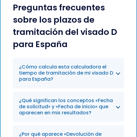
Preguntas frecuentes
sobre los plazos de
tramitación del visado D
para España
¿Cómo calcula esta calculadora el
tiempo de tramitación de mi visado D
para España?
La calculadora combina datos recientes
¿Qué significan los conceptos «Fecha
sobre la tramitación en los consulados
de solicitud» y «Fecha de inicio» que
con tu categoría de visado y los detalles
aparecen en mis resultados?
de tu solicitud para elaborar un
calendario por etapas. En lugar de
La fecha de solicitud es el día en que
¿Por qué aparece «Devolución de
ofrecer un único plazo aproximado,