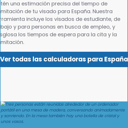
que tu fecha de inicio prevista refleje
tén una estimación precisa del tiempo de
parte de las autoridades españolas de
cuándo puedes viajar realmente, y no
amitación de tu visado para España. Nuestra
inmigración. Considera la fecha de inicio
solo cuándo se toma la decisión.
prevista como un punto de referencia
rramienta incluye los visados de estudiante, de
para tu planificación, calcula un margen
abajo y para personas en busca de empleo, y
de tiempo adicional durante los periodos
sglosa los tiempos de espera para la cita y la
de mayor demanda y confirma los
amitación.
requisitos más recientes directamente
con tu consulado español antes de fijar
Ver todas las calculadoras para España
las fechas definitivas de traslado o
incorporación.