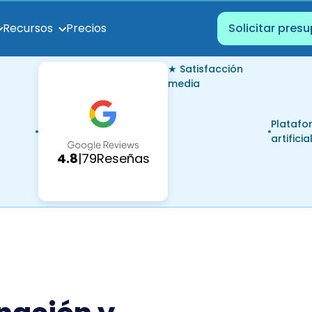
Precios
Recursos
Solicitar pres
★ Satisfacción
media
Platafo
artificia
4.8
|
79
Reseñas