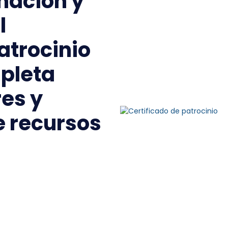
nación y
l
atrocinio
pleta
es y
e recursos