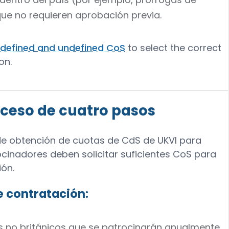
que no requieren aprobación previa.
 defined and undefined CoS
to select the correct
on.
oceso de cuatro pasos
 de obtención de cuotas de CdS de UKVI para
ocinadores deben solicitar suficientes CoS para
ión.
de contratación
:
s no británicos que se patrocinarán anualmente,