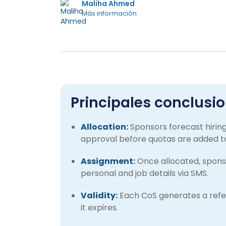
Maliha Ahmed
Más información
Principales conclusi
Allocation:
Sponsors forecast hirin
approval before quotas are added to
Assignment:
Once allocated, sponsor
personal and job details via SMS.
Validity:
Each CoS generates a refe
it expires.