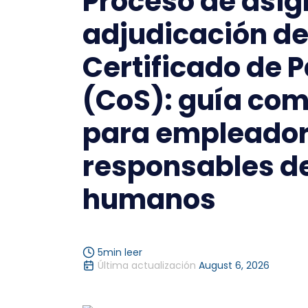
Proceso de asig
adjudicación de
Certificado de P
(CoS): guía com
para empleador
responsables d
humanos
5
min leer
Última actualización
August 6, 2026