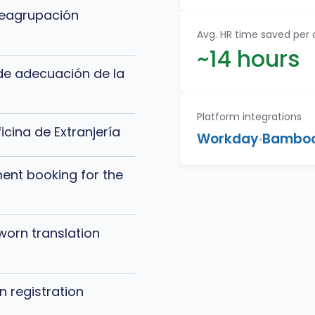
reagrupación
Avg. HR time saved per
~14 hours
de adecuación de la
Platform integrations
ficina de Extranjería
Workday
Bambo
ent booking for the
worn translation
 registration