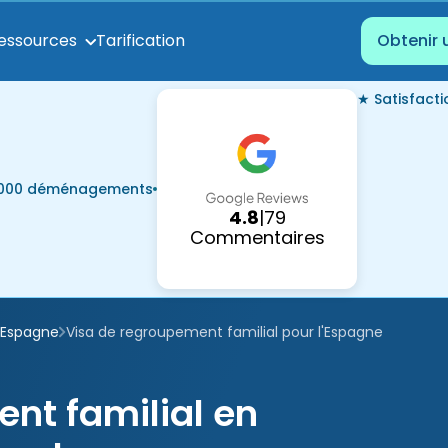
Tarification
essources
Obtenir 
★ Satisfact
7 000 déménagements
4.8
|
79
Commentaires
Espagne
Visa de regroupement familial pour l'Espagne
nt familial en