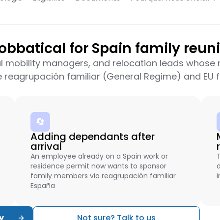
batical for Spain family reunif
obal mobility managers, and relocation leads whos
e reagrupación familiar (General Regime) and EU
🔄
Adding dependants after
arrival
An employee already on a Spain work or
residence permit now wants to sponsor
family members via reagrupación familiar
España
y
Not sure? Talk to us