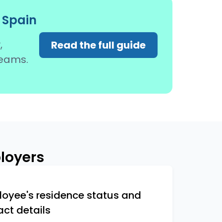
 Spain
,
Read the full guide
teams.
ployers
loyee's residence status and
act details