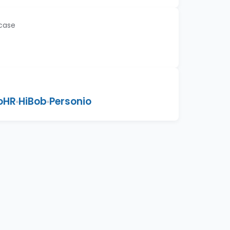
 case
oHR
HiBob
Personio