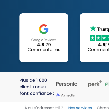
4.8
|
79
4.5
|
1
Commentaires
Comment
Plus de 1 000
clients nous
font confiance :
À qui s'adresse-t-il ?
Nos services
Chron