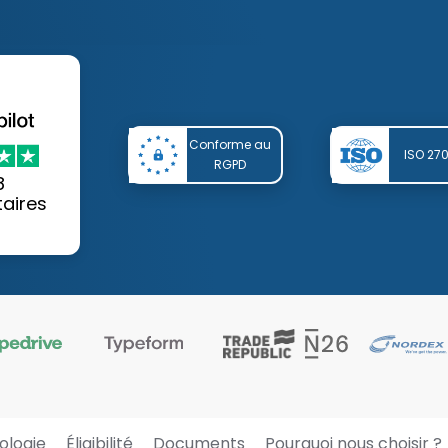
Conforme au
ISO 27
RGPD
8
aires
ologie
Éligibilité
Documents
Pourquoi nous choisir ?