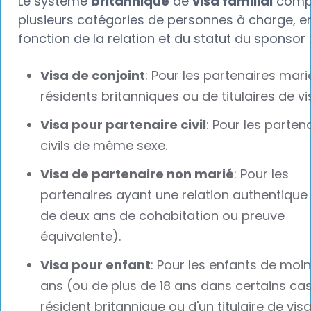
Le système
britannique
de
visa familial
comp
plusieurs catégories de personnes à charge, e
fonction de la relation et du statut du sponsor 
Visa de conjoint
: Pour les partenaires mari
résidents britanniques ou de titulaires de vi
Visa pour partenaire civil
: Pour les parten
civils de même sexe.
Visa de partenaire non marié
: Pour les
partenaires ayant une relation authentique 
de deux ans de cohabitation ou preuve
équivalente).
Visa pour enfant
: Pour les enfants de moin
ans (ou de plus de 18 ans dans certains cas
résident britannique ou d'un titulaire de visa