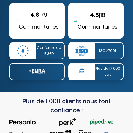
4.8
|
79
4.5
|
18
Commentaires
Commentaires
Conforme au
ISO 27001
RGPD
Plus de 17 000
cas
Plus de 1 000 clients nous font
confiance :