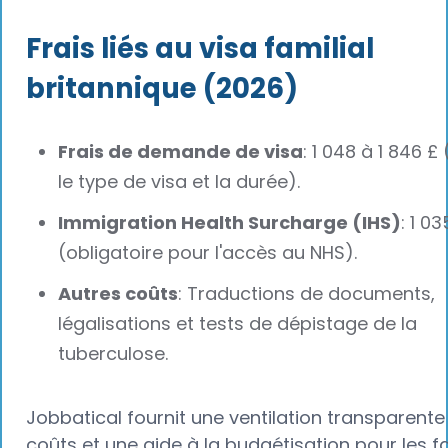
Frais liés au visa familial
britannique (2026)
Frais de demande de visa
: 1 048 à 1 846 £
le type de visa et la durée).
Immigration Health Surcharge (IHS)
: 1 0
(obligatoire pour l'accès au NHS).
Autres coûts
: Traductions de documents,
légalisations et tests de dépistage de la
tuberculose.
Jobbatical fournit une ventilation transparente
coûts et une aide à la budgétisation pour les f