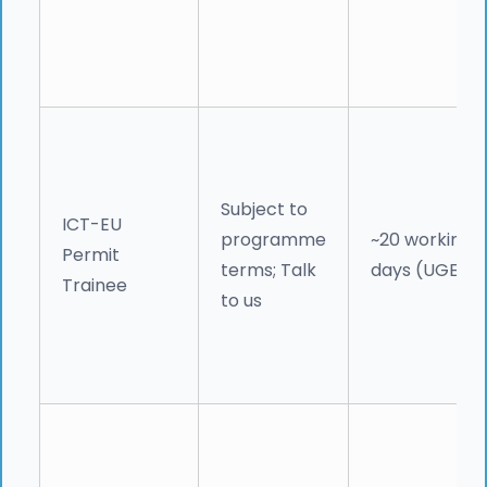
Subject to
ICT-EU
programme
~20 working
Permit
terms; Talk
days (UGE)
Trainee
to us