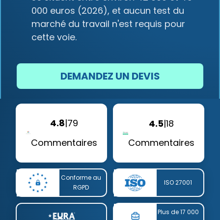
000 euros (2026), et aucun test du
marché du travail n'est requis pour
cette voie.
DEMANDEZ UN DEVIS
4.8
|
79
4.5
|
18
Commentaires
Commentaires
Conforme au
ISO 27001
RGPD
Plus de 17 000