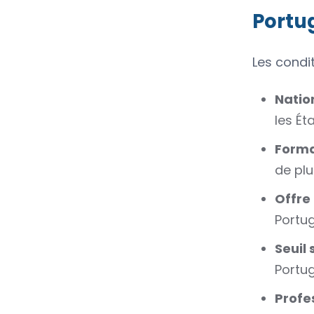
Portu
Les condi
Nation
les Éta
Forma
de pl
Offre 
Portug
Seuil 
Portug
Profe