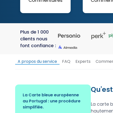
Commentaires
Comment
Plus de 1 000
clients nous
font confiance :
A propos du service
FAQ
Experts
Commen
Qu'est
La Carte bleue européenne
au Portugal : une procédure
La carte 
simplifiée.
hautement