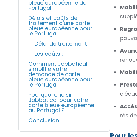
bleue européenne du
Mobili
Portugal
suppl
Délais et coûts de
traitement d'une carte
bleue européenne pour
Regro
le Portugal
pouvan
Délai de traitement :
Avanc
Les coûts :
renouv
Comment Jobbatical
simplifie votre
Mobil
demande de carte
bleue européenne pour
le Portugal
Presta
d'éduc
Pourquoi choisir
Jobbatical pour votre
carte bleue européenne
Accès 
au Portugal ?
réside
Conclusion
Pour le