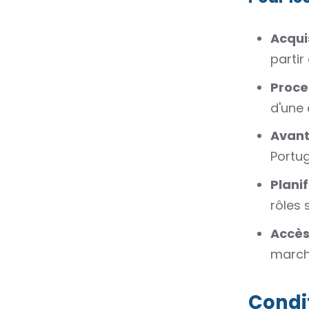
Acqui
partir
Proces
d'une
Avant
Portug
Planif
rôles 
Accès 
marché
Condit