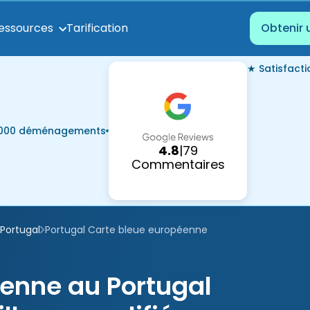
Tarification
essources
Obtenir 
★ Satisfact
7 000 déménagements
4.8
|
79
Commentaires
Portugal
Portugal Carte bleue européenne
enne au Portugal