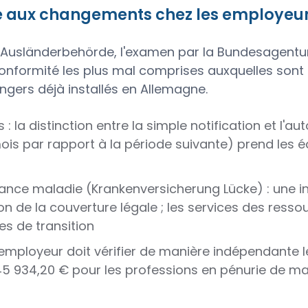
ce aux changements chez les employeu
 l'Ausländerbehörde, l'examen par la Bundesagentu
onformité les plus mal comprises auxquelles sont 
angers déjà installés en Allemagne.
: la distinction entre la simple notification et l'aut
mois par rapport à la période suivante) prend les 
rance maladie (Krankenversicherung Lücke) : une i
tion de la couverture légale ; les services des res
s de transition
l employeur doit vérifier de manière indépendante le 
45 934,20 € pour les professions en pénurie de ma