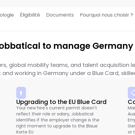
ologie
Éligibilité
Documents
Pourquoi nous choisir ?
obbatical to manage Germany 
rs, global mobility teams, and talent acquisition 
 and working in Germany under a Blue Card, skilled
⬆️

Upgrading to the EU Blue Card
Co
Your new hire's current permit doesn't
Man
reflect their role or salary, Jobbatical
Aus
identifies if the employer change is the
Emp
right moment to upgrade to the Blaue
Ger
Karte EU
or