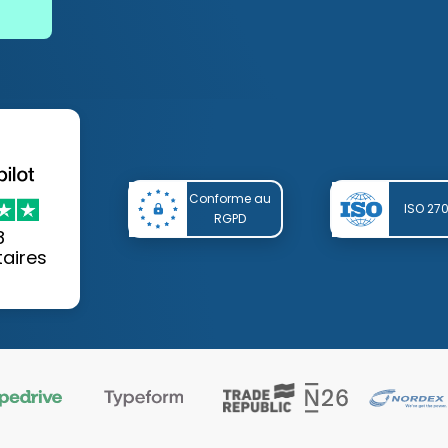
Conforme au
ISO 27
RGPD
8
aires