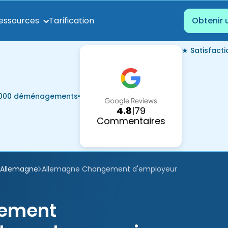
Tarification
essources
Obtenir 
★ Satisfact
7 000 déménagements
4.8
|
79
Commentaires
Allemagne
Allemagne Changement d'employeur
gement