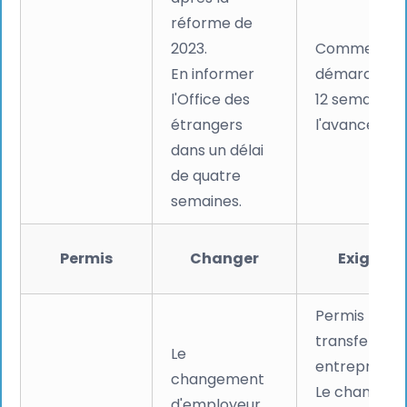
réforme de
2023.
Commencez 
En informer
démarches 6
l'Office des
12 semaines 
étrangers
l'avance.
dans un délai
de quatre
semaines.
Permis
Changer
Exigence
Permis lié à 
transfert int
Le
entreprise.
changement
Le changem
d'employeur