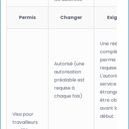
Permis
Changer
Exigence
Une réévalua
complète d
permis est
Autorisé (une
requise.
autorisation
L'autorisatio
préalable est
service des
requise à
étrangers do
chaque fois)
être obtenu
avant la dat
Visa pour
début.
travailleurs