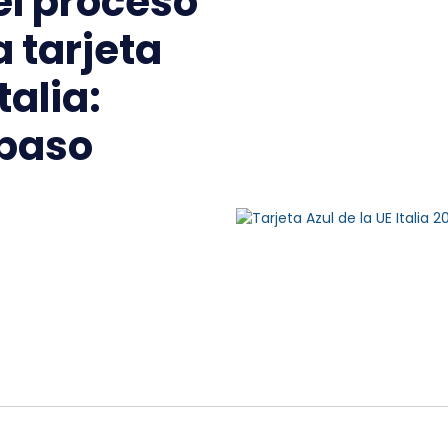
el proceso
a tarjeta
talia:
 paso