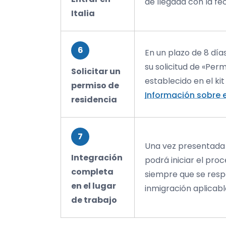
de llegada con la fec
Italia
6
En un plazo de 8 día
su solicitud de «Per
Solicitar un
establecido en el ki
permiso de
Información sobre e
residencia
7
Una vez presentada l
Integración
podrá iniciar el pro
completa
siempre que se resp
en el lugar
inmigración aplicabl
de trabajo