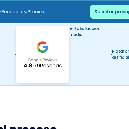
Precios
Recursos
Solicitar pres
★ Satisfacción
media
Platafo
artificia
4.8
|
79
Reseñas