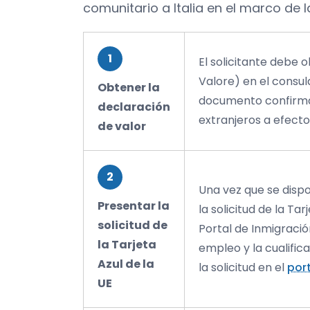
comunitario a Italia en el marco de la
1
El solicitante debe 
Valore) en el consula
Obtener la
documento confirma 
declaración
extranjeros a efectos
de valor
2
Una vez que se disp
Presentar la
la solicitud de la Ta
solicitud de
Portal de Inmigraci
la Tarjeta
empleo y la cualifica
Azul de la
la solicitud en el
port
UE