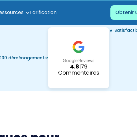
Tarification
essources
Obtenir 
★ Satisfact
7 000 déménagements
4.8
|
79
Commentaires