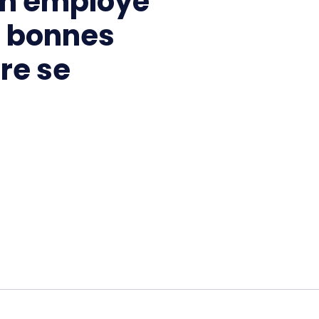
'un employé
8 bonnes
ire se