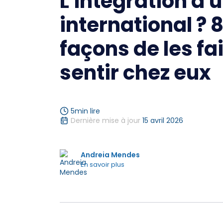
L'intégration d
international ? 
façons de les fa
sentir chez eux
5
min lire
Dernière mise à jour
15 avril 2026
Andreia Mendes
En savoir plus