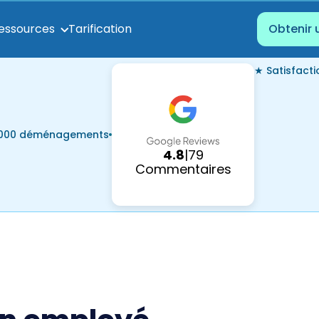
Tarification
essources
Obtenir 
★ Satisfact
7 000 déménagements
4.8
|
79
Commentaires