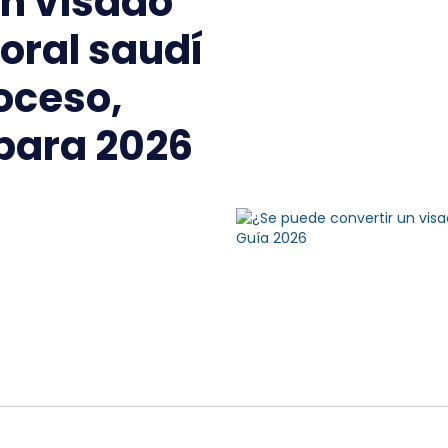
n visado
oral saudí
oceso,
 para 2026