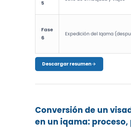
5
Fase
Expedición del Iqama (despué
6
Descargar resumen
Conversión de un visa
en un iqama: proceso, 