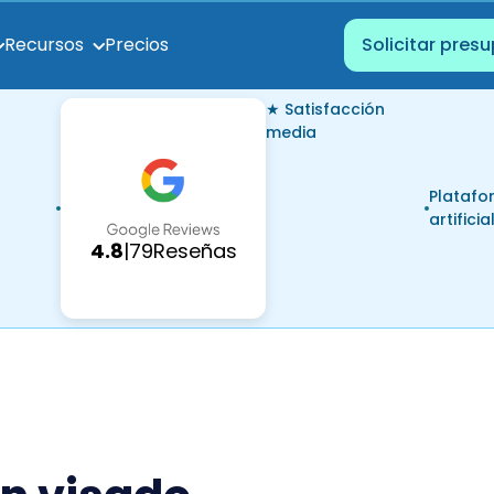
Precios
Recursos
Solicitar pres
★ Satisfacción
media
Platafo
artificia
4.8
|
79
Reseñas