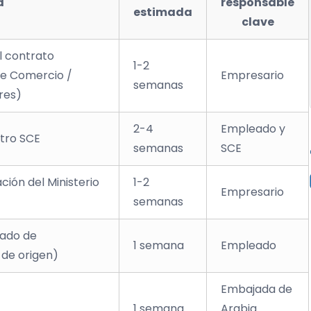
d
responsable
estimada
clave
l contrato
1-2
de Comercio /
Empresario
semanas
res)
2-4
Empleado y
stro SCE
semanas
SCE
ción del Ministerio
1-2
Empresario
semanas
cado de
1 semana
Empleado
 de origen)
Embajada de
1 semana
Arabia