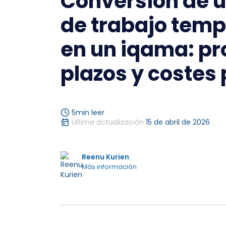
Conversión de u
de trabajo temp
en un iqama: pr
plazos y costes
5
min leer
Última actualización
15 de abril de 2026
Reenu Kurien
Más información