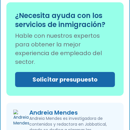
ahorrar tiempo y dinero a la empresa.
Su experiencia en la legislación local en
materia de inmigración permite a los
¿Necesita ayuda con los
proveedores sortear los obstáculos
servicios de inmigración?
específicos e identificar todas las vías legales
posibles para agilizar el proceso de traslado.
Hable con nuestros expertos
para obtener la mejor
experiencia de empleado del
sector.
Solicitar presupuesto
Andreia Mendes
Andreia Mendes es investigadora de
contenidos y redactora en Jobbatical,
donde se dedica a plasmar las