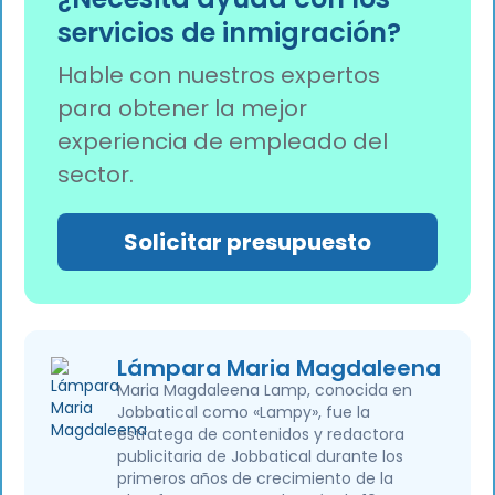
encargándose de la gestión de nóminas
servicios de inmigración?
conforme a la normativa, la tramitación de
visados y la gestión de los requisitos fiscales y
Hable con nuestros expertos
laborales locales en su nombre.
para obtener la mejor
experiencia de empleado del
sector.
Solicitar presupuesto
Lámpara Maria Magdaleena
Maria Magdaleena Lamp, conocida en
Jobbatical como «Lampy», fue la
estratega de contenidos y redactora
publicitaria de Jobbatical durante los
primeros años de crecimiento de la