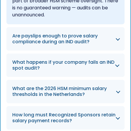
part of broader HSM scheme oversight. There
is no guaranteed warning — audits can be
unannounced.
Are payslips enough to prove salary
compliance during an IND audit?
No. From January 1, 2026, payslips alone are
What happens if your company fails an IND
no longer sufficient. You must also retain bank
spot audit?
statements or batch payment overviews
showing the salary was transferred to a bank
Consequences range from a written warning
account in the employee's own name each
What are the 2026 HSM minimum salary
to immediate suspension or revocation of
thresholds in the Netherlands?
month.
your Recognized Sponsor status. This would
halt all pending HSM applications and put
From January 1, 2026, the minimum gross
existing sponsored employees' residence
How long must Recognized Sponsors retain
monthly salary for HSM employees aged 30
salary payment records?
permits at risk.
and above is €5,942. For employees under 30,