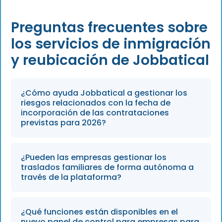
Preguntas frecuentes sobre
los servicios de inmigración
y reubicación de Jobbatical
¿Cómo ayuda Jobbatical a gestionar los
riesgos relacionados con la fecha de
incorporación de las contrataciones
previstas para 2026?
La plataforma utiliza un sistema inteligente de
¿Pueden las empresas gestionar los
detección de riesgos para señalar posibles
traslados familiares de forma autónoma a
retrasos en las fechas de inicio previstas para
través de la plataforma?
2026, lo que permite a los equipos de RR. HH.
abordar los problemas de forma proactiva
Sí, la plataforma permite la tramitación
¿Qué funciones están disponibles en el
mediante alertas en tiempo real y
independiente de los expedientes familiares,
nuevo panel de control para empresas para