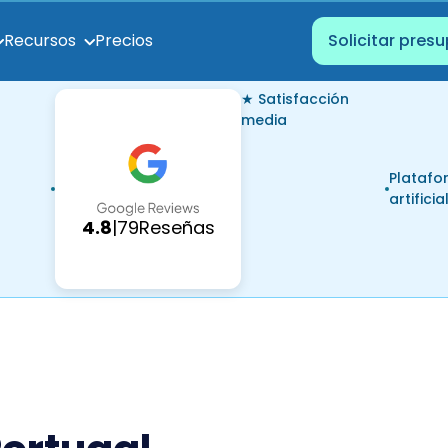
Precios
Recursos
Solicitar pres
★ Satisfacción
media
Platafo
artificia
4.8
|
79
Reseñas