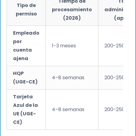
Tiempo de
Tasa
Tipo de
procesamiento
administra
permiso
(2026)
(aprox.)
Empleado
por
1-3 meses
200-250 €
cuenta
ajena
HQP
4–8 semanas
200-250 €
(UGE-CE)
Tarjeta
Azul de la
4–8 semanas
200-250 €
UE (UGE-
CE)