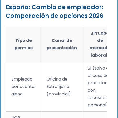
España: Cambio de empleador:
Comparación de opciones 2026
¿Prueba
Tipo de
Canal de
de
permiso
presentación
mercado
laboral?
Sí (salvo en
el caso de
Empleado
Oficina de
profesiones
por cuenta
Extranjería
con
ajena
(provincial)
escasez de
personal)
HQP