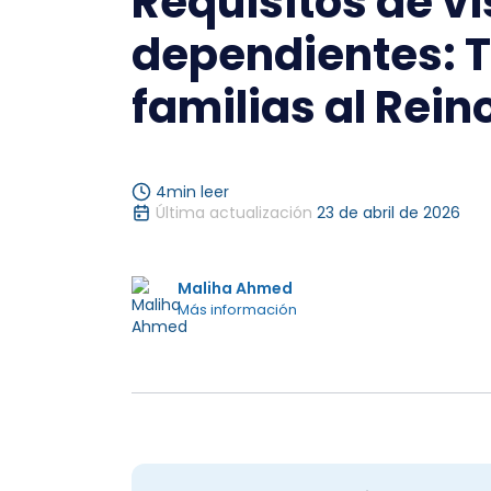
Requisitos de v
dependientes: T
familias al Rein
4
min leer
Última actualización
23 de abril de 2026
Maliha Ahmed
Más información