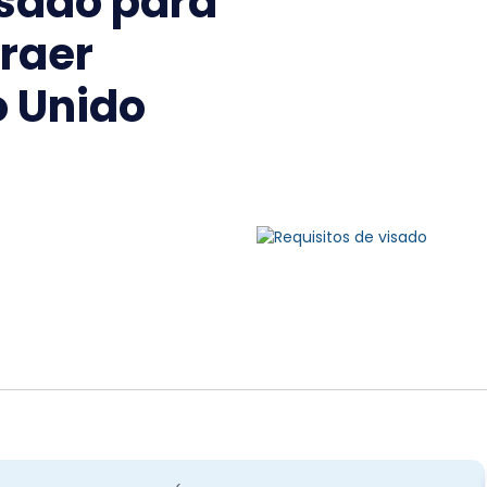
isado para
raer
o Unido