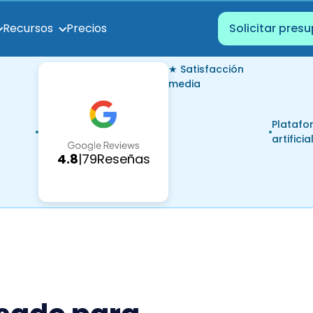
Precios
Recursos
Solicitar pres
★ Satisfacción
media
Platafo
artificia
4.8
|
79
Reseñas