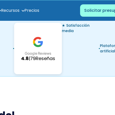
Precios
Recursos
Solicitar pres
★ Satisfacción
media
Platafo
artificia
4.8
|
79
Reseñas