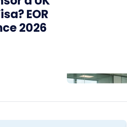
nsor a UK
Visa? EOR
nce 2026