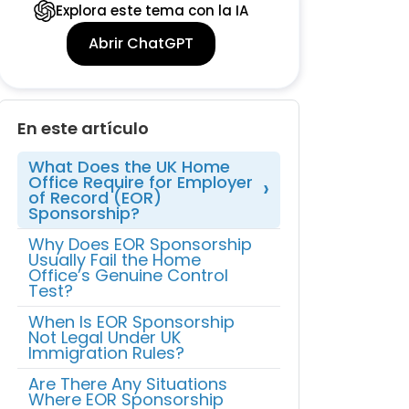
Explora este tema con la IA
Abrir ChatGPT
En este artículo
What Does the UK Home
Office Require for Employer
of Record (EOR)
Sponsorship?
Why Does EOR Sponsorship
Usually Fail the Home
Office’s Genuine Control
Test?
When Is EOR Sponsorship
Not Legal Under UK
Immigration Rules?
Are There Any Situations
Where EOR Sponsorship