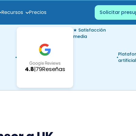
Precios
Recursos
Solicitar pres
★ Satisfacción
media
Platafo
artificia
4.8
|
79
Reseñas