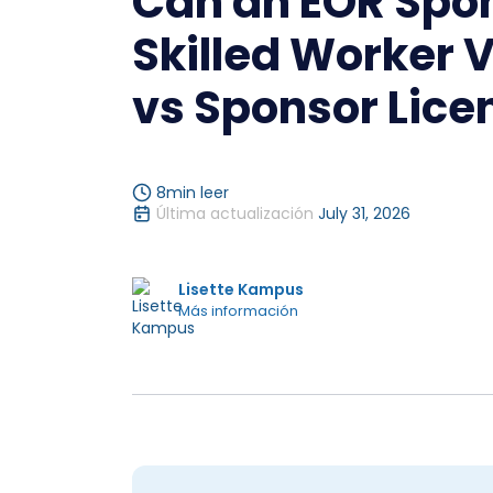
Can an EOR Spo
Skilled Worker 
vs Sponsor Lice
8
min leer
Última actualización
July 31, 2026
Lisette Kampus
Más información