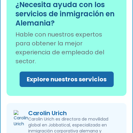
empleado debe traer los siguientes
pero el empleado debe estar presente en
¿Necesita ayuda con los
activación del seguro médico y la tramitación
documentos:
Alemania cuando se presente el registro.
del permiso de residencia.
servicios de inmigración en
Pasaporte válido o documento
Alemania?
nacional de identidad (con visado,
si procede).
Hable con nuestros expertos
Wohnungsgeberbestätigung
para obtener la mejor
firmada por el propietario o el
proveedor del alojamiento.
experiencia de empleado del
sector.
Formulario de inscripción
cumplimentado
(
Anmeldeformular
).
Explore nuestros servicios
Documentos civiles originales para
el registro familiar (por ejemplo,
certificados de matrimonio o de
nacimiento), normalmente
apostillados y traducidos al alemán
si se han expedido en el extranjero.
Carolin Urich
Carolin Urich es directora de movilidad
global en Jobbatical, especializada en
inmigración corporativa alemana y