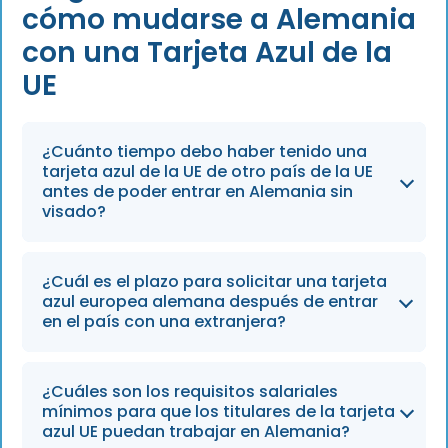
cómo mudarse a Alemania
con una Tarjeta Azul de la
UE
¿Cuánto tiempo debo haber tenido una
tarjeta azul de la UE de otro país de la UE
antes de poder entrar en Alemania sin
visado?
Debe haber sido titular de una tarjeta azul UE
¿Cuál es el plazo para solicitar una tarjeta
expedida por otro Estado miembro de la UE
azul europea alemana después de entrar
durante al menos 12 meses antes de que se le
en el país con una extranjera?
permita entrar en Alemania sin un visado
independiente con el fin de solicitar una
Después de llegar a Alemania con una tarjeta
¿Cuáles son los requisitos salariales
tarjeta azul UE alemana.
azul UE de otro país de la UE, debe presentar
mínimos para que los titulares de la tarjeta
su solicitud para obtener una tarjeta azul UE
azul UE puedan trabajar en Alemania?