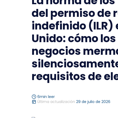
La norma de los 
del permiso de 
indefinido (ILR) 
Unido: cómo los 
negocios merm
silenciosamente
requisitos de el
6
min leer
Última actualización
29 de julio de 2026