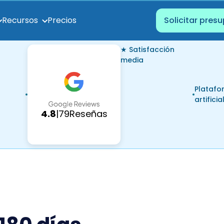
Precios
Recursos
Solicitar pres
★ Satisfacción
media
Platafo
artificia
4.8
|
79
Reseñas