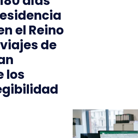
180 días
residencia
en el Reino
viajes de
an
 los
egibilidad