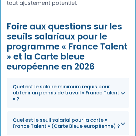
tout ajustement potentiel.
Foire aux questions sur les
seuils salariaux pour le
programme « France Talent
» et la Carte bleue
européenne en 2026
Quel est le salaire minimum requis pour
obtenir un permis de travail « France Talent
» ?
Le salaire de référence pour le permis de
Quel est le seuil salarial pour la carte «
séjour « Talent-Qualified Employee » est fixé à
France Talent » (Carte Bleue européenne) ?
39 582 € bruts par an, seuil qui restera en