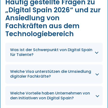
Häufig gestellte Fragen zu
„Digital Spain 2026“ und zur
Ansiedlung von
Fachkräften aus dem
Technologiebereich
Was ist der Schwerpunkt von Digital Spain
für Talente?
Behebung des Fachkräftemangels durch Visa,
Welche Visa unterstützen die Umsiedlung
Schulungen und Anreize, um Spezialisten für KI,
digitaler Fachkräfte?
Cybersicherheit, Cloud und Daten zu
gewinnen.
Unternehmer-/Startup-Visum, Digital Nomad
Welche Vorteile haben Unternehmen von
Visa und vereinfachte Arbeitsgenehmigungen.
den Initiativen von Digital Spain?