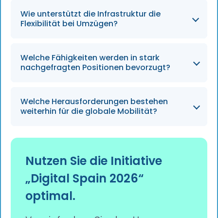
Anreize, schnellere Einstellung, Unterstützung
Wie unterstützt die Infrastruktur die
für Start-ups und Zugang zu regionalen
Flexibilität bei Umzügen?
Technologiezentren.
Landesweites 5G/Breitband ermöglicht
Welche Fähigkeiten werden in stark
Remote-Arbeit und das Leben außerhalb der
nachgefragten Positionen bevorzugt?
Großstädte.
Praktische Problemlösung statt
Welche Herausforderungen bestehen
akademischer Abschlüsse, mit Schwerpunkt
weiterhin für die globale Mobilität?
auf KI, Cybersicherheit und Cloud-Architektur.
Anpassung an schnellere Prozesse, flexible
Modelle und sich weiterentwickelnde
Nutzen Sie die Initiative
Compliance-Anforderungen.
„Digital Spain 2026“
optimal.