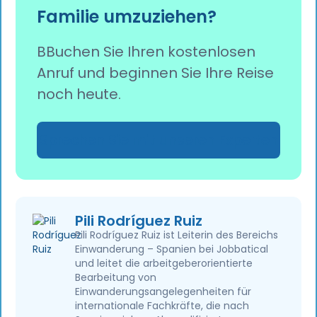
Familie umzuziehen?
von nur drei Wochen eine Wohnung zu finden.
BBuchen Sie Ihren kostenlosen
Anruf und beginnen Sie Ihre Reise
noch heute.
Sprechen Sie mit unseren Experten
Pili Rodríguez Ruiz
Pili Rodríguez Ruiz ist Leiterin des Bereichs
Einwanderung – Spanien bei Jobbatical
und leitet die arbeitgeberorientierte
Bearbeitung von
Einwanderungsangelegenheiten für
internationale Fachkräfte, die nach