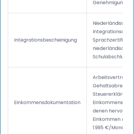
Genehmigungen)
Niederländisches
Integrationsdiplo
Integrationsbescheinigung
Sprachzertifikat 
niederländisches
Schulabschlussze
Arbeitsverträge,
Gehaltsabrechnu
Steuererklärunge
Einkommensdokumentation
Einkommensnachw
denen hervorgeht
Einkommen mind
1.995 €/Monat be