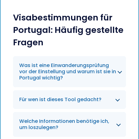
Visabestimmungen für
Portugal: Häufig gestellte
Fragen
Was ist eine Einwanderungsprüfung
vor der Einstellung und warum ist sie in
Portugal wichtig?
Damit können Sie vor der Unterbreitung
Für wen ist dieses Tool gedacht?
eines Stellenangebots feststellen, ob ein
internationaler Bewerber die
Personalabteilungen,
portugiesischen Visabestimmungen
Welche Informationen benötige ich,
Mobilitätsbeauftragte und
erfüllt – beispielsweise für das Tech-
um loszulegen?
Personalverantwortliche, die Fachkräfte
Visum, das D7-Visum oder den Weg für