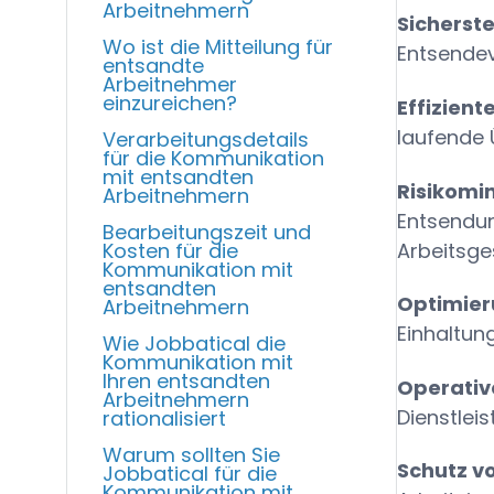
Arbeitnehmern
Sicherst
Wo ist die Mitteilung für
Entsendev
entsandte
Arbeitnehmer
einzureichen?
Effizient
laufende 
Verarbeitungsdetails
für die Kommunikation
mit entsandten
Risikomi
Arbeitnehmern
Entsendun
Bearbeitungszeit und
Arbeitsge
Kosten für die
Kommunikation mit
entsandten
Optimier
Arbeitnehmern
Einhaltun
Wie Jobbatical die
Kommunikation mit
Ihren entsandten
Operative
Arbeitnehmern
Dienstle
rationalisiert
Warum sollten Sie
Schutz v
Jobbatical für die
Kommunikation mit