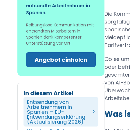
entsandte Arbeitnehmer in
Spanien.
Die Kommu
sorgfälti
Reibungslose Kommunikation mit
spanischen
entsandten Mitarbeitern in
Meldepfli
Spanien dank kompetenter
Unterstützung vor Ort.
Tarifvert
Ob es um 
Angebot einholen
oder befr
gesamten 
von A1-So
Überwach
In diesem Artikel
Arbeitsbe
Entsendung von
Arbeitnehmern in
Spanien – EU-
Was i
Entsendungserklärung
(Aktualisierung 2026)