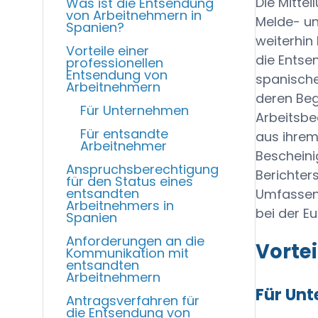
Die Mitte
Was ist die Entsendung
von Arbeitnehmern in
Melde- un
Spanien?
weiterhin
Vorteile einer
die Entse
professionellen
Entsendung von
spanische
Arbeitnehmern
deren Beg
Für Unternehmen
Arbeitsbe
Für entsandte
aus ihrem
Arbeitnehmer
Bescheini
Anspruchsberechtigung
Berichters
für den Status eines
entsandten
Umfassend
Arbeitnehmers in
bei der E
Spanien
Anforderungen an die
Vorte
Kommunikation mit
entsandten
Arbeitnehmern
Für Un
Antragsverfahren für
die Entsendung von