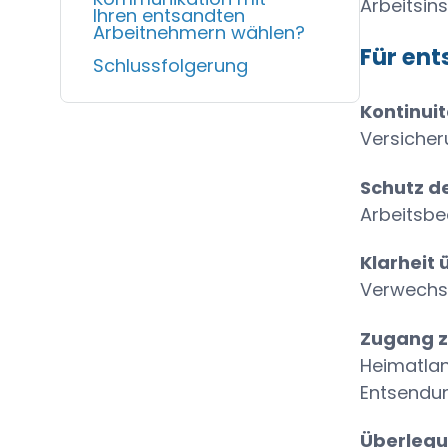
Arbeitsin
Ihren entsandten
Arbeitnehmern wählen?
Für en
Schlussfolgerung
Kontinuit
Versiche
Schutz d
Arbeitsb
Klarheit 
Verwechsl
Zugang 
Heimatla
Entsendu
Überlegu