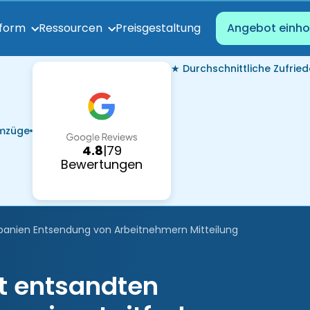
Preisgestaltung
tform
Ressourcen
Angebot einho
★ Durchschnittliche Zufried
Umzüge
4.8
|
79
Bewertungen
panien Entsendung von Arbeitnehmern Mitteilung
t entsandten