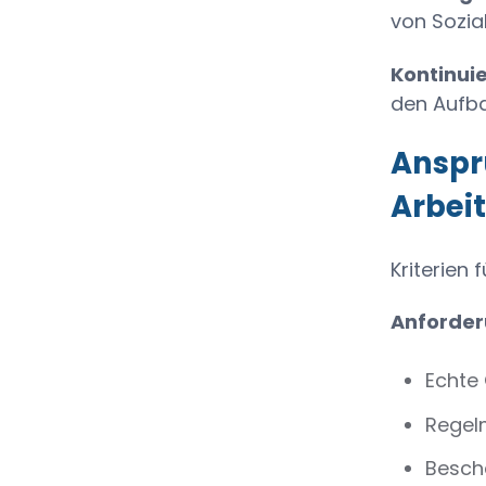
von Sozia
Kontinuie
den Aufba
Anspr
Arbei
Kriterien
Anforder
Echte
Regelm
Besch