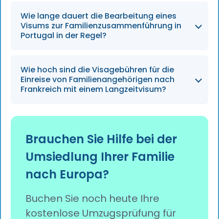
Familienmitglied nachweisen.
Ja, Ehepartner, die nach Deutschland ziehen,
Wie lange dauert die Bearbeitung eines
müssen im Rahmen des Antragsverfahrens
Visums zur Familienzusammenführung in
für ein Visum zur Familienzusammenführung in
Portugal in der Regel?
der Regel ein deutsches A1-Sprachzertifikat
vorlegen.
Im Jahr 2026 beträgt die voraussichtliche
Wie hoch sind die Visagebühren für die
Bearbeitungszeit für die
Einreise von Familienangehörigen nach
Familienzusammenführung über die SEF in
Frankreich mit einem Langzeitvisum?
Portugal zwischen 60 und 90 Tagen.
Die Gebühren für französische Langzeitvisa
für mitreisende Familienangehörige betragen
Brauchen Sie Hilfe bei der
etwa 99 € pro Antragsteller; die
Umsiedlung Ihrer Familie
Bearbeitungszeit beträgt in der Regel 4 bis 8
Wochen.
nach Europa?
Buchen Sie noch heute Ihre
kostenlose Umzugsprüfung für