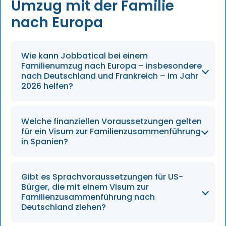
Umzug mit der Familie
nach Europa
Wie kann Jobbatical bei einem
Familienumzug nach Europa – insbesondere
nach Deutschland und Frankreich – im Jahr
2026 helfen?
Jobbatical bietet Familien, die in Länder wie
Welche finanziellen Voraussetzungen gelten
Deutschland und Frankreich umziehen,
für ein Visum zur Familienzusammenführung
umfassende Unterstützung, kümmert sich um
in Spanien?
die Vorbereitung der Unterlagen und die
Logistik nach der Ankunft und sorgt so für
Für ein Visum für einen nicht
Gibt es Sprachvoraussetzungen für US-
einen reibungslosen Übergang im Jahr 2026.
gewinnorientierten Aufenthalt in Spanien
Bürger, die mit einem Visum zur
müssen Sie ein monatliches Einkommen von
Familienzusammenführung nach
Deutschland ziehen?
2.400 € für den Hauptantragsteller sowie 600
€ für jedes unterhaltsberechtigte