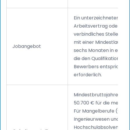
Ein unterzeichneter
Arbeitsvertrag oder ein
verbindliches Stellenan
mit einer Mindestlaufzei
Jobangebot
sechs Monaten in einer P
die den Qualifikationen 
Bewerbers entspricht, is
erforderlich.
Mindestbruttojahresgeh
50.700 € für die meisten
Für Mangelberufe (wie IT
Ingenieurwesen und Medi
Hochschulabsolventen