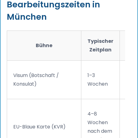
Bearbeitungszeiten in
München
Typischer
Bühne
A
Zeitplan
Varii
Visum (Botschaft /
1–3
in d
Konsulat)
Wochen
geste
Nach
4–8
maxi
Wochen
EU-Blaue Karte (KVR)
Münc
nach dem
in d