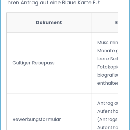
ihren Antrag auf eine Blaue Karte EU:
Dokument
Einze
Muss mindest
Monate gültig 
leere Seiten 
Gültiger Reisepass
Fotokopie der 
biografischen
enthalten.
Antrag auf Ert
Aufenthaltstit
Bewerbungsformular
(Antragsformu
Aufenthaltsge