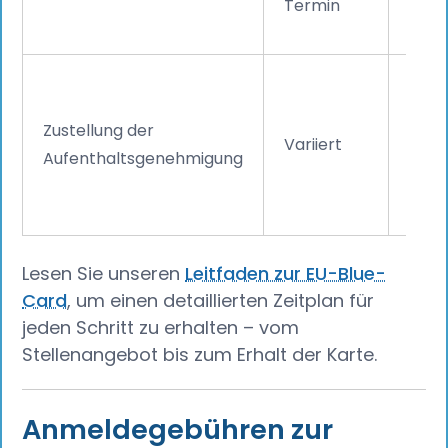
Termin
Woc
Die 
Aufe
Zustellung der
Variiert
(eAT
Aufenthaltsgenehmigung
zuge
pers
Lesen Sie unseren
Leitfaden zur EU-Blue-
Card
, um einen detaillierten Zeitplan für
jeden Schritt zu erhalten – vom
Stellenangebot bis zum Erhalt der Karte.
Anmeldegebühren zur