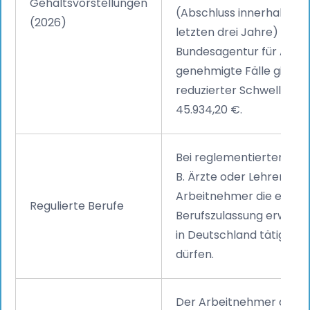
Gehaltsvorstellungen
(Abschluss innerhalb de
(2026)
letzten drei Jahre) oder
Bundesagentur für Arbei
genehmigte Fälle gilt ein
reduzierter Schwellenwe
45.934,20 €.
Bei reglementierten Beru
B. Ärzte oder Lehrer) mu
Arbeitnehmer die erford
Regulierte Berufe
Berufszulassung erwerb
in Deutschland tätig sein
dürfen.
Der Arbeitnehmer darf k