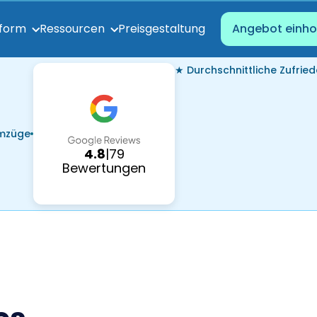
Preisgestaltung
tform
Ressourcen
Angebot einho
★ Durchschnittliche Zufried
Umzüge
4.8
|
79
Bewertungen