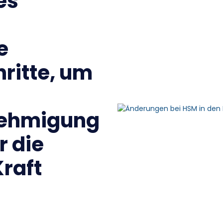
es
e
hritte, um
nehmigung
r die
raft