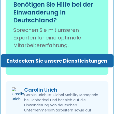
Mobilitätsteams sollten proaktiv
Benötigen Sie Hilfe bei der
Systeme über APIs. Durch die Reduzierung
Gehaltsbenchmarks und Stellenangebote
manueller Prozesse und die Verbesserung der
Einwanderung in
aktualisieren, um die Schwellenwerte für 2026
Koordination zwischen den Behörden soll die
Deutschland?
widerzuspiegeln, die Arbeitsabläufe der Work
WSA die Einwanderungszeiten um etwa 25 bis
and Stay Agency in interne Prozesse
30 Prozent verkürzen.
Sprechen Sie mit unseren
integrieren, obligatorische
Experten für eine optimale
Mitarbeiterbenachrichtigungen
dokumentieren, Compliance-Audits
Mitarbeitererfahrung.
durchführen und Programme wie die
Opportunity Card strategisch einsetzen, um
Entdecken Sie unsere Dienstleistungen
langfristige internationale Talentpipelines zu
stärken.
Carolin Urich
Carolin Urich ist Global Mobility Managerin
bei Jobbatical und hat sich auf die
Einwanderung von deutschen
Unternehmensmitarbeitern sowie auf