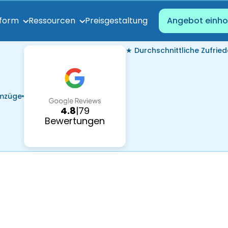
Preisgestaltung
tform
Ressourcen
Angebot einho
★ Durchschnittliche Zufried
Umzüge
4.8
|
79
Bewertungen