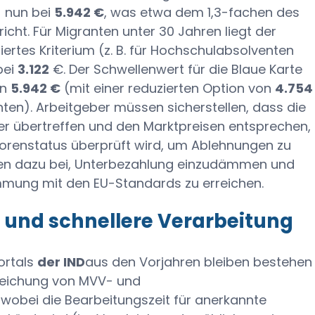
) nun bei
5.942 €
, was etwa dem 1,3-fachen des
icht. Für Migranten unter 30 Jahren liegt der
iertes Kriterium (z. B. für Hochschulabsolventen
bei
3.122
€. Der Schwellenwert für die Blaue Karte
on
5.942 €
(mit einer reduzierten Option von
4.754
nten). Arbeitgeber müssen sicherstellen, dass die
er übertreffen und den Marktpreisen entsprechen,
renstatus überprüft wird, um Ablehnungen zu
en dazu bei, Unterbezahlung einzudämmen und
immung mit den EU-Standards zu erreichen.
und schnellere Verarbeitung
Portals
der IND
aus den Vorjahren bleiben bestehen
reichung von MVV- und
obei die Bearbeitungszeit für anerkannte