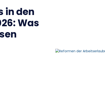
s in den
026: Was
ssen