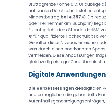
Bruttogrenze (ohne 8 % Urlaubsgeld
nationalen Durchschnittslohns entspr
Mindestbetrag
bei 4.357
€. Ein reduz
oder Teilnehmer am Suchjahr) liegt 
EU entspricht dem Standard-HSM v
€
für qualifizierte Hochschulabsolve
Gehälter diese Niveaus erreichen od
was durch einen anerkannten Sponso
vermeiden. Diese Anpassungen trag
gleichzeitig eine größere Übereinst
Digitale Anwendungen 
Die Verbesserungen des
digitalen 
und ermöglichen die gebündelte Ein
Aufenthaltsgenehmigungsanträgen, w