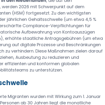
 in den Niederlanden
, die auf den
n, werden 2026 mit Schwerpunkt auf dem
anten (HSM) fortgesetzt. Zu den wichtigsten
er jährlichen Gehaltsschwelle (um etwa 4,5 %
erschärfte Compliance-Verpflichtungen für
ligatorische Aufbewahrung von Kontoauszügen
), erhöhte staatliche Antragsgebühren (um etwa
erung auf digitale Prozesse und Beschränkungen
ch zu verhindern. Diese Maßnahmen zielen darauf
ziehen, Ausbeutung zu reduzieren und
er effizienten und konformen globalen
ilitätsteams zu unterstützen.
chwelle‍
zierte Migranten wurden mit Wirkung zum 1. Januar
Personen ab 30 Jahren liegt die monatliche