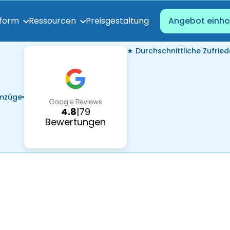
Preisgestaltung
tform
Ressourcen
Angebot einho
★ Durchschnittliche Zufried
Umzüge
4.8
|
79
Bewertungen