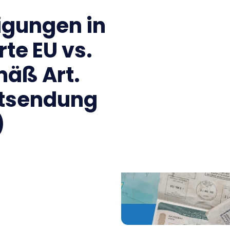
gungen in
rte EU vs.
äß Art.
ntsendung
)