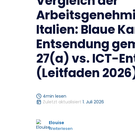
Vergleich der
Arbeitsgenehmi
Italien: Blaue Ka
Entsendung gem
27(a) vs. ICT-E
(Leitfaden 2026
4
min lesen
Zuletzt aktualisiert
1. Juli 2026
Elouise
Weiterlesen