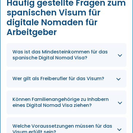
Häufig gestellte Fragen zum
spanischen Visum für
digitale Nomaden für
Arbeitgeber
Was ist das Mindesteinkommen für das
spanische Digital Nomad Visa?
2.268 € monatlich (200 % des Mindestlohns).
Wer gilt als Freiberufler für das Visum?
Personen, deren Einkommen zu mehr als 80 %
Können Familienangehörige zu Inhabern
aus nicht spanischen Quellen stammt.
eines Digital Nomad Visa ziehen?
Ja, Ehepartner/Lebenspartner,
Welche Voraussetzungen müssen für das
unterhaltsberechtigte Kinder und
Visum erfüllt sein?