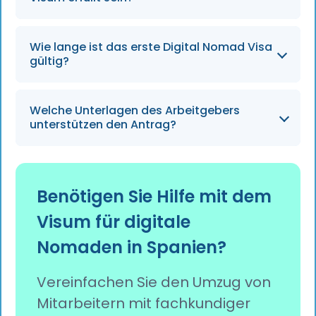
außergewöhnliche Unterhaltsberechtigte.
Hochschulabschluss oder mindestens 3 Jahre
Wie lange ist das erste Digital Nomad Visa
Berufserfahrung.
gültig?
Bis zu 3 Jahre, mit Verlängerungen um jeweils
Welche Unterlagen des Arbeitgebers
2 Jahre.
unterstützen den Antrag?
Bestätigung der Fernarbeit,
Beschäftigungsnachweis für mindestens 3
Benötigen Sie Hilfe mit dem
Monate, Angaben zu Position/Vergütung.
Visum für digitale
Nomaden in Spanien?
Vereinfachen Sie den Umzug von
Mitarbeitern mit fachkundiger